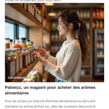
invités ou simplement pour vous faire
…
ÉQUIPEMENT
Patiwizz, un magasin pour acheter des arômes
alimentaires
Pour les achats sur internet d’arômes alimentaires ou alors afin
d'acheter un arôme de fruit sec, allez dès à présent découvrir le