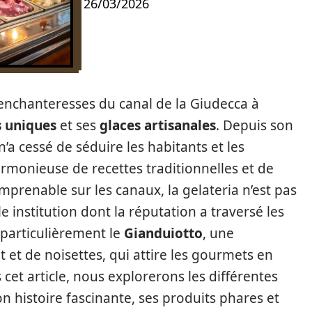
26/03/2026
s enchanteresses du canal de la Giudecca à
s uniques
et ses
glaces artisanales
. Depuis son
’a cessé de séduire les habitants et les
rmonieuse de recettes traditionnelles et de
imprenable sur les canaux, la gelateria n’est pas
le institution dont la réputation a traversé les
 particulièrement le
Gianduiotto
, une
t et de noisettes, qui attire les gourmets en
cet article, nous explorerons les différentes
on histoire fascinante, ses produits phares et