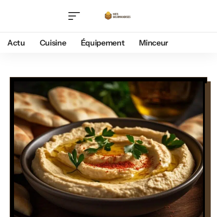
Actu
Cuisine
Équipement
Minceur