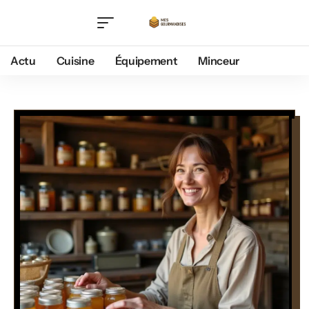
Actu
Cuisine
Équipement
Minceur