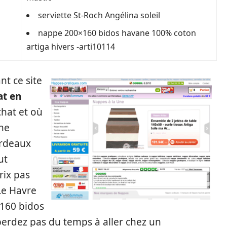
serviette St-Roch Angélina soleil
nappe 200×160 bidos havane 100% coton
artiga hivers -arti10114
nt ce site
at en
hat et où
ne
ordeaux
ut
rix pas
 Le Havre
 160 bidos
perdez pas du temps à aller chez un