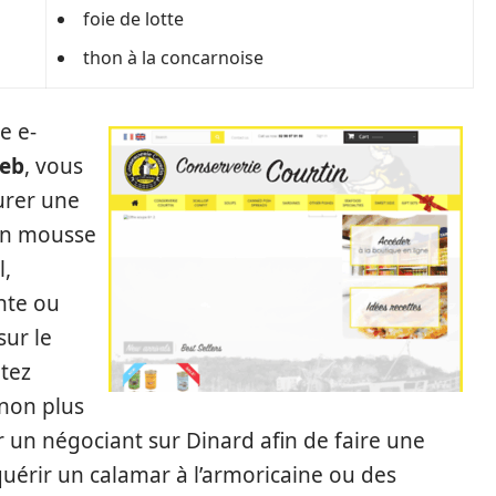
foie de lotte
thon à la concarnoise
e e-
web
, vous
urer une
un mousse
l,
nte ou
sur le
tez
 non plus
r un négociant sur Dinard afin de faire une
érir un calamar à l’armoricaine ou des