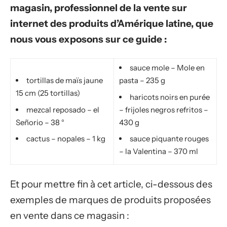
magasin, professionnel de la vente sur
internet des produits d’Amérique latine, que
nous vous exposons sur ce guide :
sauce mole – Mole en
tortillas de maïs jaune
pasta – 235 g
15 cm (25 tortillas)
haricots noirs en purée
mezcal reposado – el
– frijoles negros refritos –
Señorio – 38 °
430 g
cactus – nopales – 1 kg
sauce piquante rouges
– la Valentina – 370 ml
Et pour mettre fin à cet article, ci-dessous des
exemples de marques de produits proposées
en vente dans ce magasin :