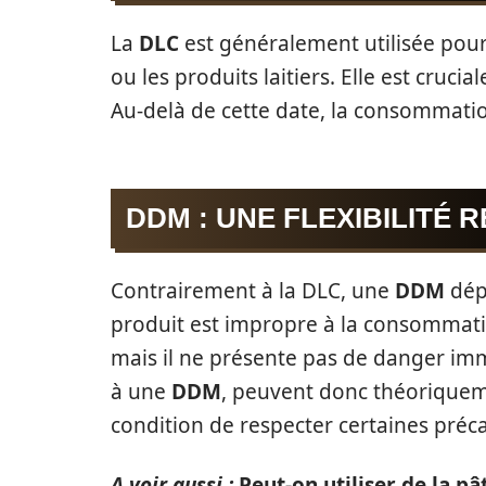
La
DLC
est généralement utilisée pour 
ou les produits laitiers. Elle est crucia
Au-delà de cette date, la consommatio
DDM : UNE FLEXIBILITÉ R
Contrairement à la DLC, une
DDM
dépa
produit est impropre à la consommatio
mais il ne présente pas de danger imm
à une
DDM
, peuvent donc théoriquem
condition de respecter certaines préc
A voir aussi :
Peut-on utiliser de la p