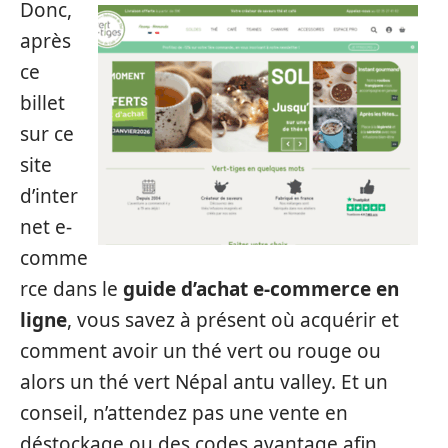
Donc,
après
ce
billet
sur ce
site
d’inter
net e-
comme
rce dans le
guide d’achat e-commerce en
ligne
, vous savez à présent où acquérir et
comment avoir un thé vert ou rouge ou
alors un thé vert Népal antu valley. Et un
conseil, n’attendez pas une vente en
déstockage ou des codes avantage afin