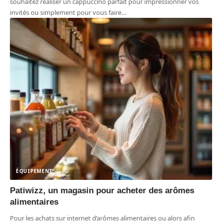
souhaitez réaliser un cappuccino parfait pour impressionner vos
invités ou simplement pour vous faire
…
ÉQUIPEMENT
Patiwizz, un magasin pour acheter des arômes
alimentaires
Pour les achats sur internet d’arômes alimentaires ou alors afin