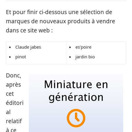
Et pour finir ci-dessous une sélection de
marques de nouveaux produits à vendre
dans ce site web :
Claude jabes
es’poire
pinot
jardin bio
Donc,
après
cet
éditori
al
relatif
à ce