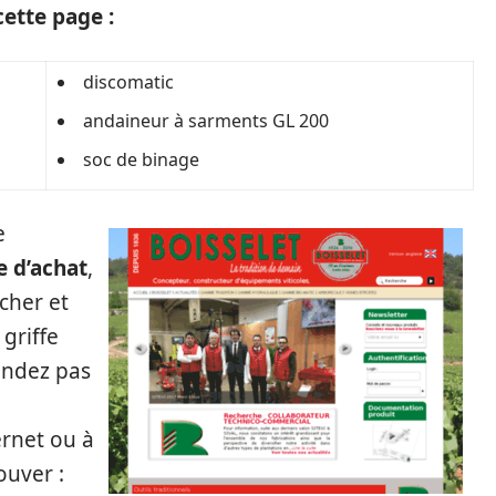
ette page :
discomatic
andaineur à sarments GL 200
soc de binage
e
e d’achat
,
cher et
griffe
tendez pas
ernet ou à
ouver :