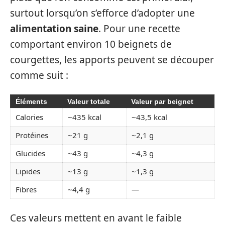
surtout lorsqu’on s’efforce d’adopter une
alimentation saine
. Pour une recette
comportant environ 10 beignets de
courgettes, les apports peuvent se découper
comme suit :
Éléments
Valeur totale
Valeur par beignet
Calories
~435 kcal
~43,5 kcal
Protéines
~21 g
~2,1 g
Glucides
~43 g
~4,3 g
Lipides
~13 g
~1,3 g
Fibres
~4,4 g
—
Ces valeurs mettent en avant le faible