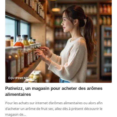
ÉQUIPEMENT
Patiwizz, un magasin pour acheter des arômes
alimentaires
Pour les achats sur internet d’arômes alimentaires ou alors afin
d'acheter un arôme de fruit sec, allez dès à présent découvrir le
magasin de
…