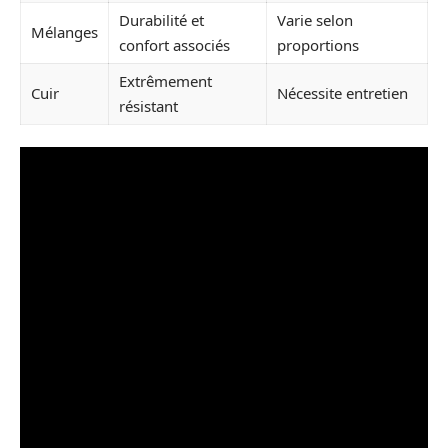
Durabilité et
Varie selon
Mélanges
confort associés
proportions
Extrêmement
Cuir
Nécessite entretien
résistant