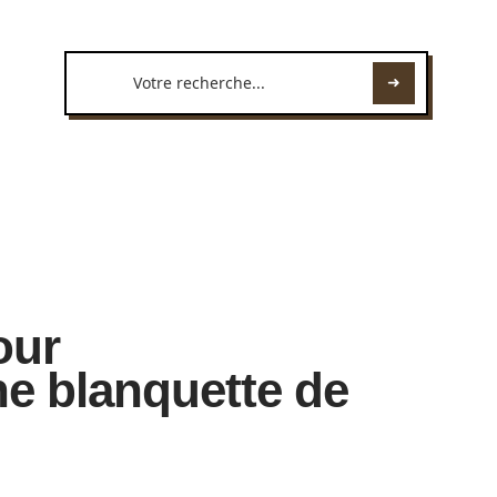
our
e blanquette de