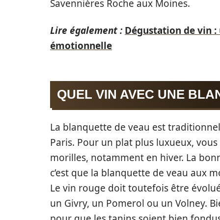
Savennières Roche aux Moines.
Lire également :
Dégustation de vin : 
émotionnelle
QUEL VIN AVEC UNE BL
La blanquette de veau est traditionn
Paris. Pour un plat plus luxueux, vo
morilles, notamment en hiver. La bon
c’est que la blanquette de veau aux m
Le vin rouge doit toutefois être évolué
un Givry, un Pomerol ou un Volney. B
pour que les tanins soient bien fondus