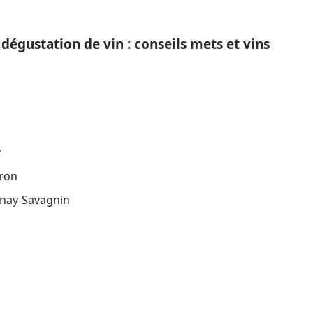
gustation de vin : conseils mets et vins
y
eron
nnay-Savagnin