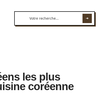
éens les plus
uisine coréenne