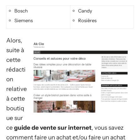
Bosch
Candy
Siemens
Rosières
Alors,
suite à
cette
rédacti
on
relative
à cette
boutiq
ue sur
ce
guide de vente sur internet
, vous savez
comment faire un achat et/ou faire un achat