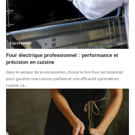
ÉQUIPEMENT
Four électrique professionnel : performance et
précision en cuisine
Dans le secteur de la restauration, choisir le bon four est essentiel
pour garantir une cuisson parfaite et une efficacité optimale en
cuisine. Le
…