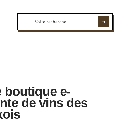
 boutique e-
te de vins des
xois