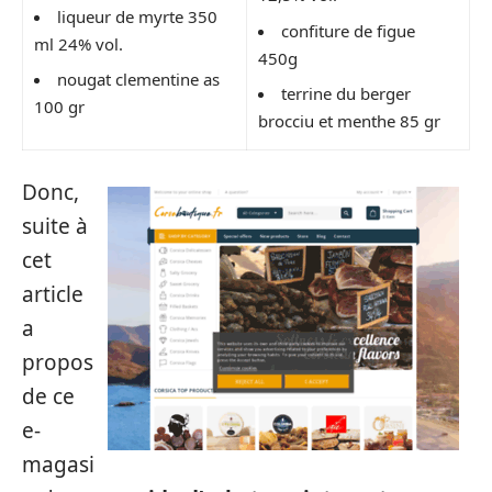
liqueur de myrte 350
confiture de figue
ml 24% vol.
450g
nougat clementine as
terrine du berger
100 gr
brocciu et menthe 85 gr
Donc,
suite à
cet
article
a
propos
de ce
e-
magasi