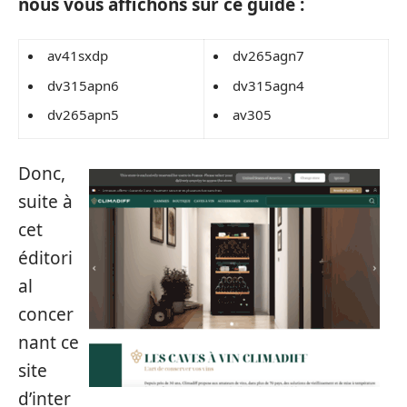
nous vous affichons sur ce guide :
av41sxdp
dv265agn7
dv315apn6
dv315agn4
dv265apn5
av305
Donc,
suite à
cet
éditori
al
concer
nant ce
site
d’inter