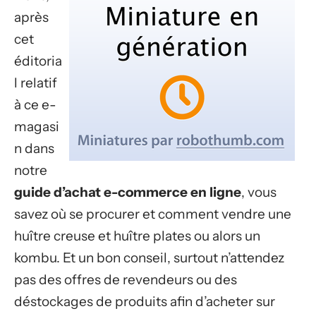
après
cet
éditoria
l relatif
à ce e-
magasi
n dans
notre
guide d’achat e-commerce en ligne
, vous
savez où se procurer et comment vendre une
huître creuse et huître plates ou alors un
kombu. Et un bon conseil, surtout n’attendez
pas des offres de revendeurs ou des
déstockages de produits afin d’acheter sur