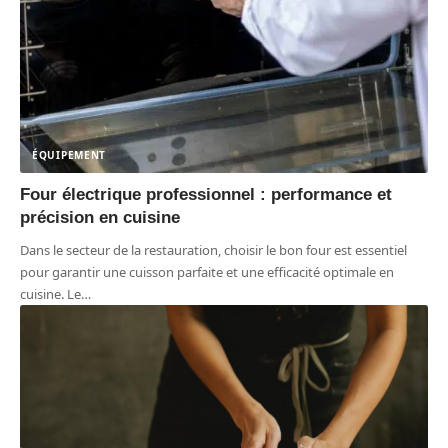
ÉQUIPEMENT
Four électrique professionnel : performance et
précision en cuisine
Dans le secteur de la restauration, choisir le bon four est essentiel
pour garantir une cuisson parfaite et une efficacité optimale en
cuisine. Le
…