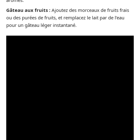
arômes.
Gâteau aux fruits :
Ajoutez des morceaux de fruits frais
ou des purées de fruits, et remplacez le lait par de l’eau
pour un gâteau léger instantané.