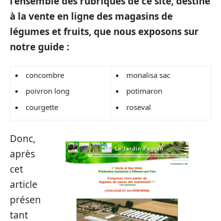
l’ensemble des rubriques de ce site, destiné
à la vente en ligne des magasins de
légumes et fruits, que nous exposons sur
notre guide :
concombre
monalisa sac
poivron long
potimaron
courgette
roseval
Donc,
après
cet
article
présen
tant