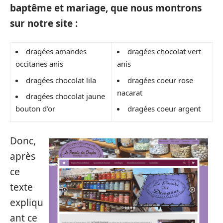
baptême et mariage, que nous montrons
sur notre site :
dragées amandes
dragées chocolat vert
occitanes anis
anis
dragées chocolat lila
dragées coeur rose
nacarat
dragées chocolat jaune
bouton d’or
dragées coeur argent
Donc,
après
ce
texte
expliqu
ant ce