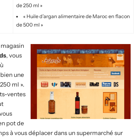
de 250 ml »
« Huile d’argan alimentaire de Maroc en flacon
de 500 ml »
e magasin
nds
, vous
où
 bien une
 250 ml ».
ôts-ventes
ut
 vous
en pot de
emps à vous déplacer dans un supermarché sur