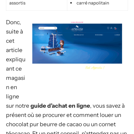
assortis
carré napolitain
Donc,
suite à
cet
article
expliqu
ant ce
magasi
n en
ligne
sur notre
guide d’achat en ligne
, vous savez à
présent où se procurer et comment louer un
chocolat pur beurre de cacao ou un cornet
téocacao. Et un petit conseil, n’attendez pas un