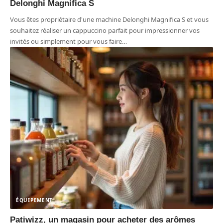
Delonghi Magnifica S
Vous êtes propriétaire d'une machine Delonghi Magnifica S et vous
souhaitez réaliser un cappuccino parfait pour impressionner vos
invités ou simplement pour vous faire
…
ÉQUIPEMENT
Patiwizz, un magasin pour acheter des arômes