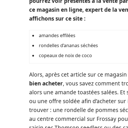
pourrez voir présentés à la vente pa
ce magasin en ligne, expert de la vent
affichons sur ce site :
amandes effilées
rondelles d’ananas séchées
copeaux de noix de coco
Alors, après cet article sur ce magas
bien acheter
, vous savez comment tro
alors une amande toastées salées. Et 
ou une offre soldée afin d’acheter su
trouver : une rondelle de pommes séc
au centre commercial sur Frossay pour
raisin sec Thomson seedless ou des c