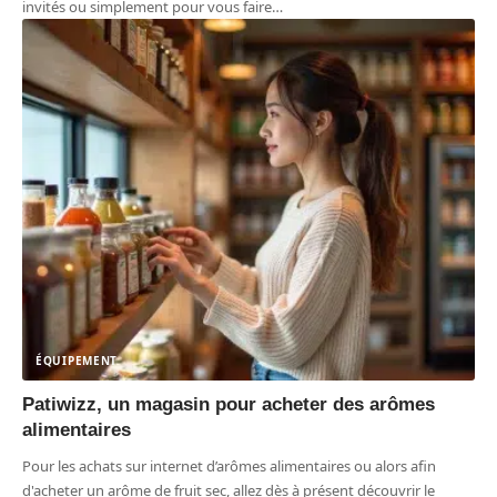
invités ou simplement pour vous faire
…
ÉQUIPEMENT
Patiwizz, un magasin pour acheter des arômes
alimentaires
Pour les achats sur internet d’arômes alimentaires ou alors afin
d'acheter un arôme de fruit sec, allez dès à présent découvrir le