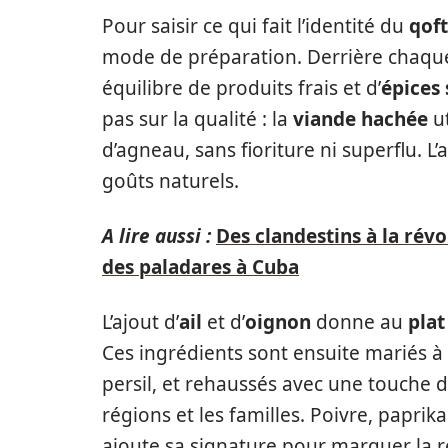
Pour saisir ce qui fait l’identité du
qof
mode de préparation. Derrière chaq
équilibre de produits frais et d’
épices
pas sur la qualité : la
viande hachée
ut
d’agneau, sans fioriture ni superflu. L
goûts naturels.
A lire aussi :
Des clandestins à la révo
des paladares à Cuba
L’ajout d’
ail
et d’
oignon
donne au
plat
Ces ingrédients sont ensuite mariés à
persil, et rehaussés avec une touche d
régions et les familles. Poivre, papr
ajoute sa signature pour marquer la r