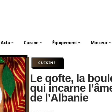
Actu
Cuisine
Équipement
Minceur
CUISINE
Le qofte, la boul
qui incarne l’â
de l’Albanie