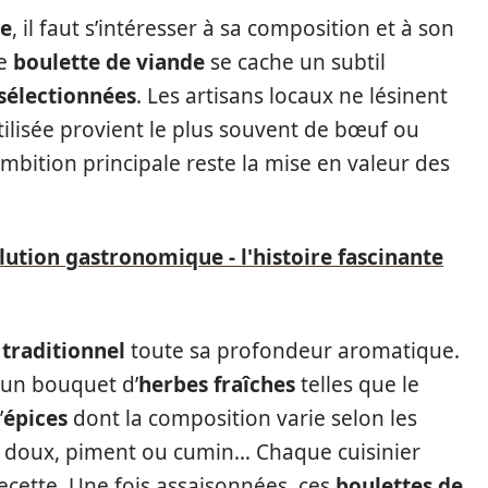
te
, il faut s’intéresser à sa composition et à son
ue
boulette de viande
se cache un subtil
 sélectionnées
. Les artisans locaux ne lésinent
ilisée provient le plus souvent de bœuf ou
’ambition principale reste la mise en valeur des
lution gastronomique - l'histoire fascinante
 traditionnel
toute sa profondeur aromatique.
 un bouquet d’
herbes fraîches
telles que le
’
épices
dont la composition varie selon les
ika doux, piment ou cumin… Chaque cuisinier
ecette. Une fois assaisonnées, ces
boulettes de