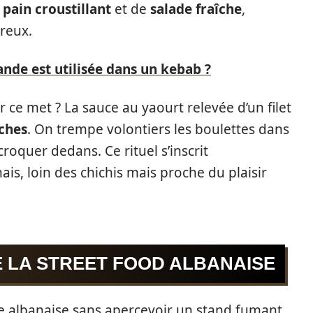
e
pain croustillant
et de
salade fraîche
,
éreux.
ande est utilisée dans un kebab ?
e met ? La sauce au yaourt relevée d’un filet
îches
. On trempe volontiers les boulettes dans
oquer dedans. Ce rituel s’inscrit
ais, loin des chichis mais proche du plaisir
 LA STREET FOOD ALBANAISE
ille albanaise sans apercevoir un stand fumant