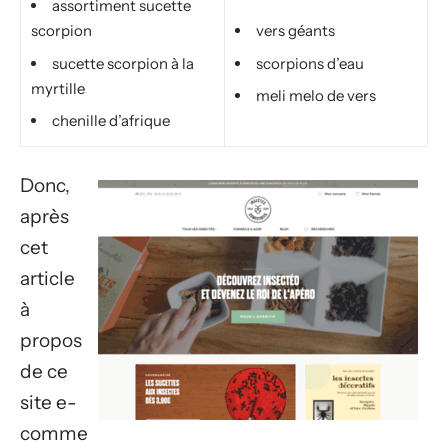
assortiment sucette
scorpion
vers géants
sucette scorpion à la
scorpions d’eau
myrtille
meli melo de vers
chenille d’afrique
Donc,
après
cet
article
à
propos
de ce
site e-
comme