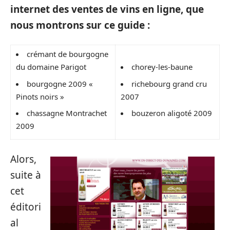
internet des ventes de vins en ligne, que
nous montrons sur ce guide :
crémant de bourgogne
du domaine Parigot
chorey-les-baune
bourgogne 2009 «
richebourg grand cru
Pinots noirs »
2007
chassagne Montrachet
bouzeron aligoté 2009
2009
Alors,
suite à
cet
éditori
al