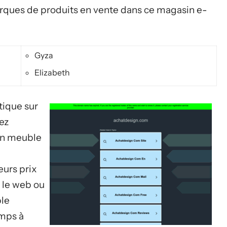
marques de produits en vente dans ce magasin e-
Gyza
Elizabeth
utique sur
ez
un meuble
eurs prix
 le web ou
ble
emps à