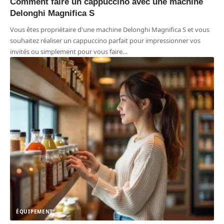
Comment faire un cappuccino avec une machine
Delonghi Magnifica S
Vous êtes propriétaire d'une machine Delonghi Magnifica S et vous
souhaitez réaliser un cappuccino parfait pour impressionner vos
invités ou simplement pour vous faire
…
ÉQUIPEMENT