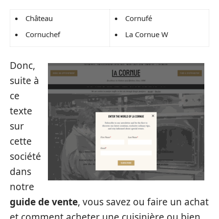
Château
Cornufé
Cornuchef
La Cornue W
Donc,
suite à
ce
texte
sur
cette
société
dans
notre
guide de vente
, vous savez ou faire un achat
et comment acheter une cuisinière ou bien