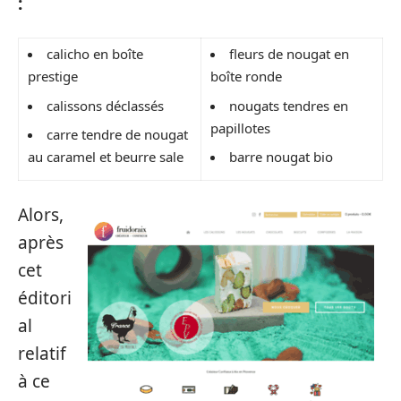
:
calicho en boîte
fleurs de nougat en
prestige
boîte ronde
calissons déclassés
nougats tendres en
papillotes
carre tendre de nougat
au caramel et beurre sale
barre nougat bio
Alors,
après
cet
éditori
al
relatif
à ce