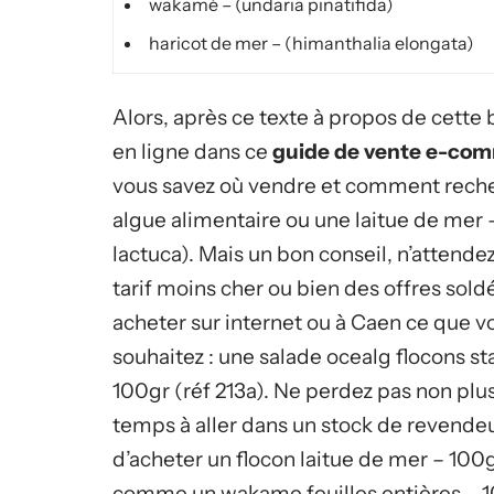
wakamé – (undaria pinatifida)
haricot de mer – (himanthalia elongata)
Alors, après ce texte à propos de cette
en ligne dans ce
guide de vente e-co
vous savez où vendre et comment rech
algue alimentaire ou une laitue de mer –
lactuca). Mais un bon conseil, n’attende
tarif moins cher ou bien des offres sold
acheter sur internet ou à Caen ce que v
souhaitez : une salade ocealg flocons s
100gr (réf 213a). Ne perdez pas non plu
temps à aller dans un stock de revende
d’acheter un flocon laitue de mer – 100g
comme un wakame feuilles entières – 10