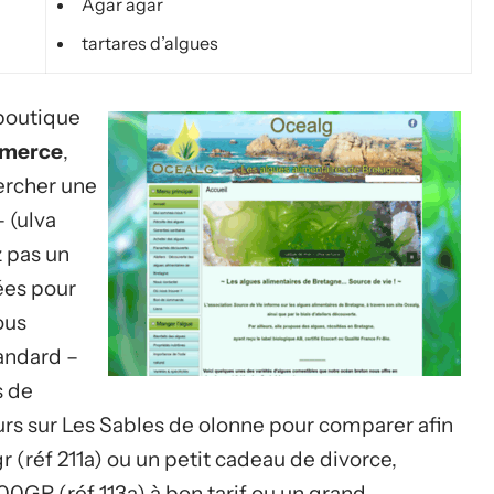
Agar agar
tartares d’algues
 boutique
mmerce
,
ercher une
 (ulva
z pas un
ées pour
ous
tandard –
s de
urs sur Les Sables de olonne pour comparer afin
r (réf 211a) ou un petit cadeau de divorce,
0GR (réf 113a) à bon tarif ou un grand