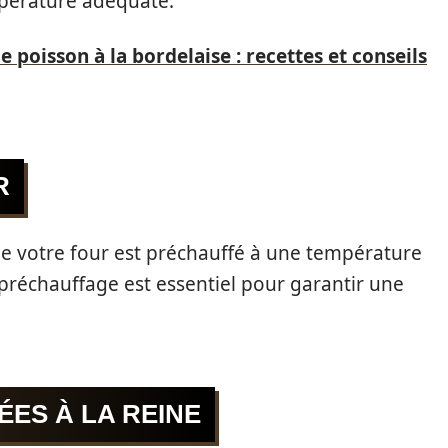
mpérature adéquate.
oisson à la bordelaise : recettes et conseils
R
 votre four est préchauffé à une température
préchauffage est essentiel pour garantir une
ÉES À LA REINE