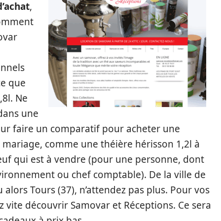
d’achat
,
 comment
ovar
onnels
ce que
,8l. Ne
 dans une
ur faire un comparatif pour acheter une
e mariage, comme une théière hérisson 1,2l à
euf qui est à vendre (pour une personne, dont
vironnement ou chef comptable). De la ville de
u alors Tours (37), n’attendez pas plus. Pour vos
lez vite découvrir Samovar et Réceptions. Ce sera
cadeaux à prix bas …