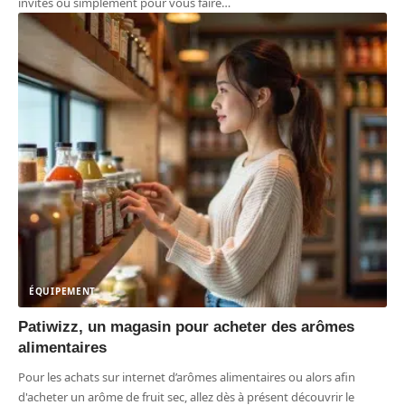
invités ou simplement pour vous faire
…
ÉQUIPEMENT
Patiwizz, un magasin pour acheter des arômes
alimentaires
Pour les achats sur internet d’arômes alimentaires ou alors afin
d'acheter un arôme de fruit sec, allez dès à présent découvrir le