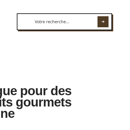
gue pour des
its gourmets
gne