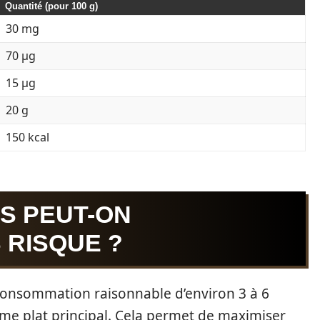
Quantité (pour 100 g)
30 mg
70 µg
15 µg
20 g
150 kcal
S PEUT-ON
RISQUE ?
 consommation raisonnable d’environ 3 à 6
me plat principal. Cela permet de maximiser