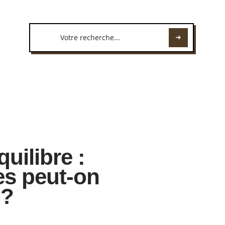
uilibre :
es peut-on
 ?